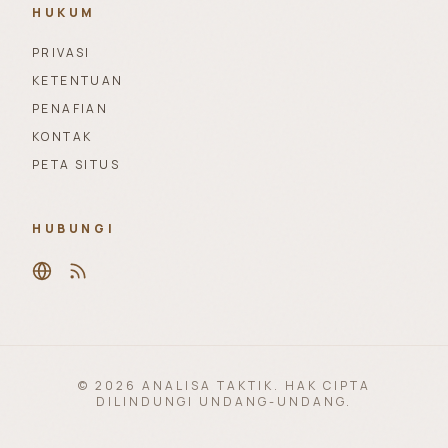
HUKUM
PRIVASI
KETENTUAN
PENAFIAN
KONTAK
PETA SITUS
HUBUNGI
© 2026 ANALISA TAKTIK. HAK CIPTA
DILINDUNGI UNDANG-UNDANG.