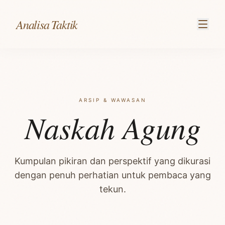
Lewati ke konten
Analisa Taktik
ARSIP & WAWASAN
Naskah Agung
Kumpulan pikiran dan perspektif yang dikurasi
dengan penuh perhatian untuk pembaca yang
tekun.